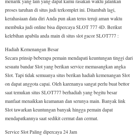
menarik yang lain yang dapat kamu rasakan waktu jalankan
proses taruhan di situs judi terkomplet ini. Ditambah lagi,
kerahasiaan data diri Anda pun akan terus teruji aman waktu
membuka judi online bisa dipercaya SLOT 777 4D. Berikut
kelebihan apabila anda main di situs slot gacor SLOT777 :
Hadiah Kemenangan Besar
Secara prinsip beberapa pemain mendapati keuntungan tinggi dari
sesuatu bandar Slot yang berikan service memasangkan angka
Slot. Tapi tidak semuanya situs berikan hadiah kemenangan Slot
on dapat anggota capai. Oleh karenanya sangat perlu buat bettor
saat temukan situs SLOT777 berhadiah yang begitu besar
manfaat menaikkan keamanan dan serunya main. Banyak link
Slot tawarkan keuntungan banyak hingga pemain dapat
mendapatkannya saat sedikit cermat dan cermat.
Service Slot Paling dipercaya 24 Jam