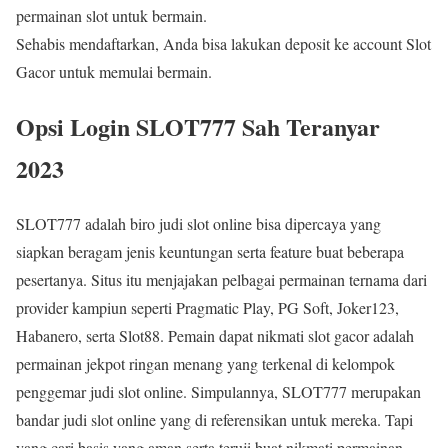
permainan slot untuk bermain.
Sehabis mendaftarkan, Anda bisa lakukan deposit ke account Slot
Gacor untuk memulai bermain.
Opsi Login SLOT777 Sah Teranyar
2023
SLOT777 adalah biro judi slot online bisa dipercaya yang
siapkan beragam jenis keuntungan serta feature buat beberapa
pesertanya. Situs itu menjajakan pelbagai permainan ternama dari
provider kampiun seperti Pragmatic Play, PG Soft, Joker123,
Habanero, serta Slot88. Pemain dapat nikmati slot gacor adalah
permainan jekpot ringan menang yang terkenal di kelompok
penggemar judi slot online. Simpulannya, SLOT777 merupakan
bandar judi slot online yang di referensikan untuk mereka. Tapi
yang cari basis yang aman serta teruji buat nikmati permainan