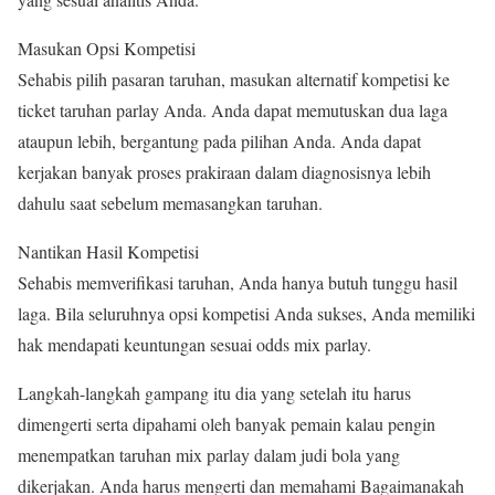
Masukan Opsi Kompetisi
Sehabis pilih pasaran taruhan, masukan alternatif kompetisi ke
ticket taruhan parlay Anda. Anda dapat memutuskan dua laga
ataupun lebih, bergantung pada pilihan Anda. Anda dapat
kerjakan banyak proses prakiraan dalam diagnosisnya lebih
dahulu saat sebelum memasangkan taruhan.
Nantikan Hasil Kompetisi
Sehabis memverifikasi taruhan, Anda hanya butuh tunggu hasil
laga. Bila seluruhnya opsi kompetisi Anda sukses, Anda memiliki
hak mendapati keuntungan sesuai odds mix parlay.
Langkah-langkah gampang itu dia yang setelah itu harus
dimengerti serta dipahami oleh banyak pemain kalau pengin
menempatkan taruhan mix parlay dalam judi bola yang
dikerjakan. Anda harus mengerti dan memahami Bagaimanakah