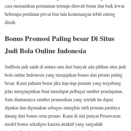
cara memainkan permainan termaju diawali benar dan baik lewat
beberapa penilaian privat biar lalu kemenangan lebih enteng
diraih.
Bonus Promosi Paling besar Di Situs
Judi Bola Online Indonesia
Judibola jadi salah di antara satu dari banyak ada pilihan situs judi
bola online Indonesia yang menjajakan bonus dan promo paling
besar. Kami pahami benar jika tiap-tiap pemain yang tergabung
jelas menginginkan buat mendapat pelbagai sumber pendapatan.
Satu diantaranya sumber pemasukan yang setelah itu dapat
dipakai dan digunakan sebagus mungkin oleh pemain pastinya
datang dari bonus serta promo. Kami di sini punyai Penawaran
model bonus sekaligus karena atraktif yang sangatlah