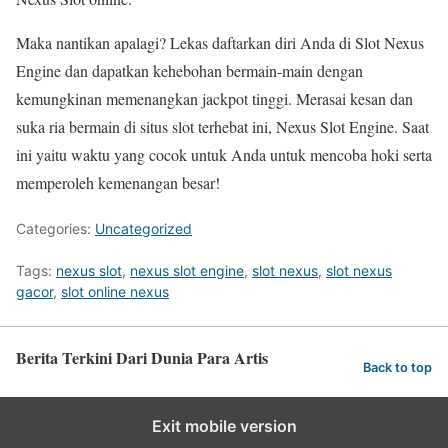
Maka nantikan apalagi? Lekas daftarkan diri Anda di Slot Nexus
Engine dan dapatkan kehebohan bermain-main dengan
kemungkinan memenangkan jackpot tinggi. Merasai kesan dan
suka ria bermain di situs slot terhebat ini, Nexus Slot Engine. Saat
ini yaitu waktu yang cocok untuk Anda untuk mencoba hoki serta
memperoleh kemenangan besar!
Categories:
Uncategorized
Tags:
nexus slot
,
nexus slot engine
,
slot nexus
,
slot nexus
gacor
,
slot online nexus
Berita Terkini Dari Dunia Para Artis
Back to top
Exit mobile version