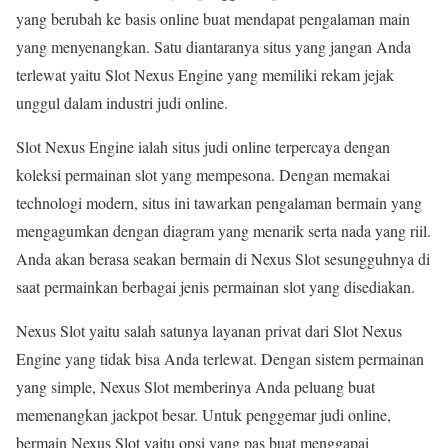
yang berubah ke basis online buat mendapat pengalaman main
yang menyenangkan. Satu diantaranya situs yang jangan Anda
terlewat yaitu Slot Nexus Engine yang memiliki rekam jejak
unggul dalam industri judi online.
Slot Nexus Engine ialah situs judi online terpercaya dengan
koleksi permainan slot yang mempesona. Dengan memakai
technologi modern, situs ini tawarkan pengalaman bermain yang
mengagumkan dengan diagram yang menarik serta nada yang riil.
Anda akan berasa seakan bermain di Nexus Slot sesungguhnya di
saat permainkan berbagai jenis permainan slot yang disediakan.
Nexus Slot yaitu salah satunya layanan privat dari Slot Nexus
Engine yang tidak bisa Anda terlewat. Dengan sistem permainan
yang simple, Nexus Slot memberinya Anda peluang buat
memenangkan jackpot besar. Untuk penggemar judi online,
bermain Nexus Slot yaitu opsi yang pas buat menggapai