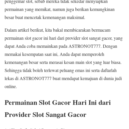
penggemar slot, sebab mereka tidak sekedar menyiapkan
permainan yang memikat, namun juga berikan kemungkinan
besar buat mencetak kemenangan maksimal.
Dalam artikel berikut, kita bakal membicarakan bermacam
permainan slot gacor ini hari dari provider slot sangat gacor, yang
dapat Anda coba memainkan pada ASTRONOT777. Dengan
memakai kesempatan saat ini, Anda dapat memperoleh
kemenangan besar serta merasai kesan main slot yang luar biasa.
Sehingga tidak boleh terlewat peluang emas ini serta daftarlah
lekas di ASTRONOT777 buat mendapat kemajuan di dunia judi
online.
Permainan Slot Gacor Hari Ini dari
Provider Slot Sangat Gacor