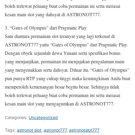
boleh terlewat peluang buat coba permainan ini serta merasai
kesan main slot yang dahsyat di ASTRONOT777.
3. “Gates of Olympus” dari Pragmatic Play
Satu diantara permainan slot teranyar yang lagi terkenal di
ASTRONOT777 yaitu “Gates of Olympus” dari Pragmatic Play.
Dengan obyek sejumlah dewa Yunani serta spesifikasi bonus
yang menjanjikan, permainan ini menjajakan pengalaman main
yang mengenakkan serta dahsyat. Diluar itu, “Gates of Olympus”
pun punya RTP yang cukup tinggi maka kemungkinan Anda buat
memperoleh kemenangan besar begitu besar. Sehingga tidak
boleh terlewat peluang buat coba permainan ini serta merasai
kesan main slot yang mengagumkan di ASTRONOT777.
Categories:
Uncategorized
Tags:
astronot slot
,
astronot777
,
astronotslot777