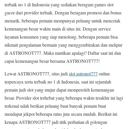
terbaik no 1 di Indonesia yang sediakan beragam games slot
gacor dari provider terbaik. Dengan beragam promosi dan bonus
menarik, beberapa pemain mempunyai peluang untuk mencetak
kemenangan besar waktu main di situs ini. Dengan service
layanan konsumen yang siap menolong, beberapa pemain bisa
nikmati pengalaman bermain yang menggembirakan dan melipur
di ASTRONOT777. Maka nantikan apalagi? Daftar saat ini dan
capai kemenangan besar bersama ASTRONOT777!
Lewat ASTRONOT777, situs judi
slot astronot777
online
terpercaya serta terbaik no 1 di Indonesia, saat ini sejumlah
pemain judi slot yang mujur dapat memperoleh kemenangan
besar. Provider slot terhebat yang beberapa waktu terakhir ini lagi
terkenal udah berikan peluang buat banyak pemain buat
mendapat jekpot beberapa ratus juta secara mudah. Berikut ini
kenapa ASTRONOT777 jadi titik perhatian di golongan