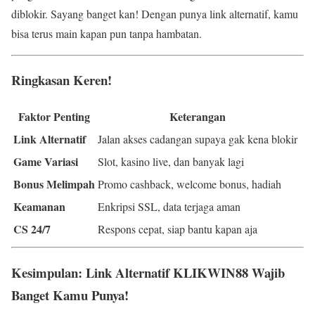
diblokir. Sayang banget kan! Dengan punya link alternatif, kamu
bisa terus main kapan pun tanpa hambatan.
Ringkasan Keren!
Faktor Penting
Keterangan
Link Alternatif
Jalan akses cadangan supaya gak kena blokir
Game Variasi
Slot, kasino live, dan banyak lagi
Bonus Melimpah
Promo cashback, welcome bonus, hadiah
Keamanan
Enkripsi SSL, data terjaga aman
CS 24/7
Respons cepat, siap bantu kapan aja
Kesimpulan: Link Alternatif KLIKWIN88 Wajib
Banget Kamu Punya!