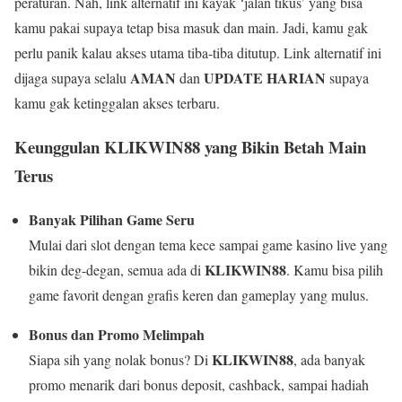
peraturan. Nah, link alternatif ini kayak ‘jalan tikus’ yang bisa
kamu pakai supaya tetap bisa masuk dan main. Jadi, kamu gak
perlu panik kalau akses utama tiba-tiba ditutup. Link alternatif ini
AMAN
UPDATE HARIAN
dijaga supaya selalu
dan
supaya
kamu gak ketinggalan akses terbaru.
Keunggulan KLIKWIN88 yang Bikin Betah Main
Terus
Banyak Pilihan Game Seru
Mulai dari slot dengan tema kece sampai game kasino live yang
KLIKWIN88
bikin deg-degan, semua ada di
. Kamu bisa pilih
game favorit dengan grafis keren dan gameplay yang mulus.
Bonus dan Promo Melimpah
KLIKWIN88
Siapa sih yang nolak bonus? Di
, ada banyak
promo menarik dari bonus deposit, cashback, sampai hadiah