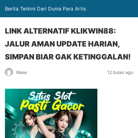
Berita Terkini Dari Dunia Para Artis
LINK ALTERNATIF KLIKWIN88:
JALUR AMAN UPDATE HARIAN,
SIMPAN BIAR GAK KETINGGALAN!
Wase
12 bulan ago