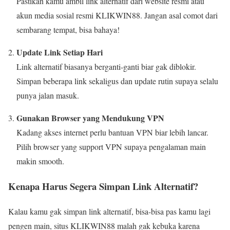
Pastikan kamu ambil link alternatif dari website resmi atau
akun media sosial resmi KLIKWIN88. Jangan asal comot dari
sembarang tempat, bisa bahaya!
Update Link Setiap Hari
Link alternatif biasanya berganti-ganti biar gak diblokir.
Simpan beberapa link sekaligus dan update rutin supaya selalu
punya jalan masuk.
Gunakan Browser yang Mendukung VPN
Kadang akses internet perlu bantuan VPN biar lebih lancar.
Pilih browser yang support VPN supaya pengalaman main
makin smooth.
Kenapa Harus Segera Simpan Link Alternatif?
Kalau kamu gak simpan link alternatif, bisa-bisa pas kamu lagi
pengen main, situs KLIKWIN88 malah gak kebuka karena