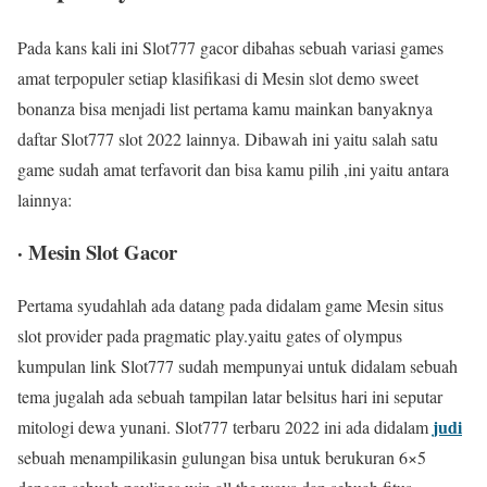
Pada kans kali ini Slot777 gacor dibahas sebuah variasi games
amat terpopuler setiap klasifikasi di Mesin slot demo sweet
bonanza bisa menjadi list pertama kamu mainkan banyaknya
daftar Slot777 slot 2022 lainnya. Dibawah ini yaitu salah satu
game sudah amat terfavorit dan bisa kamu pilih ,ini yaitu antara
lainnya:
· Mesin Slot Gacor
Pertama syudahlah ada datang pada didalam game Mesin situs
slot provider pada pragmatic play.yaitu gates of olympus
kumpulan link Slot777 sudah mempunyai untuk didalam sebuah
tema jugalah ada sebuah tampilan latar belsitus hari ini seputar
judi
mitologi dewa yunani. Slot777 terbaru 2022 ini ada didalam
sebuah menampilikasin gulungan bisa untuk berukuran 6×5