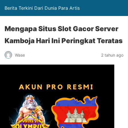
Berita Terkini Dari Dunia Para Artis
Mengapa Situs Slot Gacor Server
Kamboja Hari Ini Peringkat Teratas
Wase
2 tahun ago