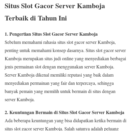
Situs Slot Gacor Server Kamboja
Terbaik di Tahun Ini
1. Pengertian Situs Slot Gacor Server Kamboja
Sebelum memahami rahasia situs slot gacor server Kamboja,
penting untuk memahami konsep dasarnya. Situs slot gacor server
Kamboja merupakan situs judi online yang menyediakan berbagai
jenis permainan slot dengan menggunakan server Kamboja.
Server Kamboja dikenal memiliki reputasi yang baik dalam
menyediakan permainan yang fair dan terpercaya, sehingga
banyak pemain yang memilih untuk bermain di situs dengan
server Kamboja.
2. Keuntungan Bermain di Situs Slot Gacor Server Kamboja
Ada beberapa keuntungan yang bisa didapatkan ketika bermain di
situs slot gacor server Kamboja. Salah satunya adalah peluang